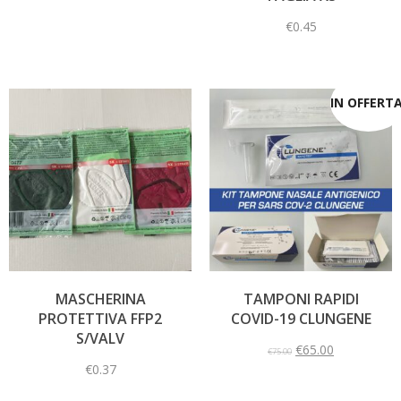
€
0.45
IN OFFERTA
MASCHERINA
TAMPONI RAPIDI
PROTETTIVA FFP2
COVID-19 CLUNGENE
S/VALV
€
65.00
€
75.00
€
0.37