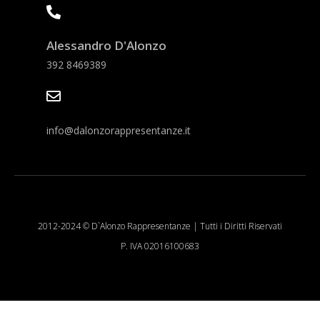
Alessandro D'Alonzo
392 8469389
info@dalonzorappresentanze.it
2012-2024 © D`Alonzo Rappresentanze | Tutti i Diritti Riservati
P. IVA 02016100683